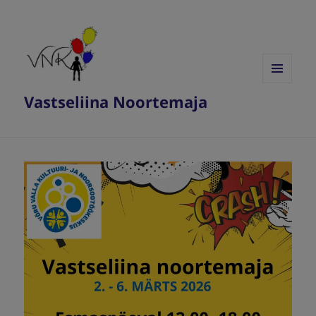
MENÜÜ
Vastseliina Noortemaja
JA
MOODULID