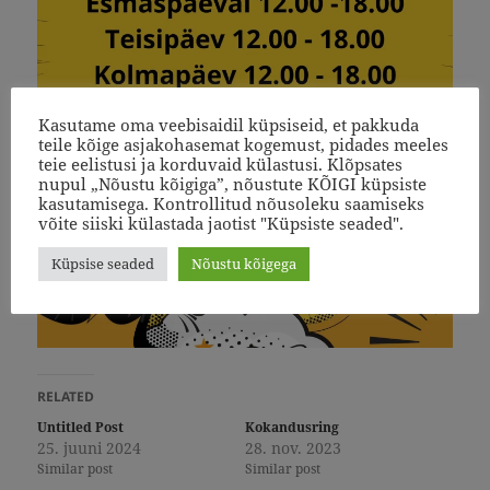
Kasutame oma veebisaidil küpsiseid, et pakkuda
teile kõige asjakohasemat kogemust, pidades meeles
teie eelistusi ja korduvaid külastusi. Klõpsates
nupul „Nõustu kõigiga”, nõustute KÕIGI küpsiste
kasutamisega. Kontrollitud nõusoleku saamiseks
võite siiski külastada jaotist "Küpsiste seaded".
Küpsise seaded
Nõustu kõigega
RELATED
Untitled Post
Kokandusring
25. juuni 2024
28. nov. 2023
Similar post
Similar post