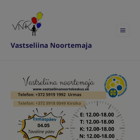
MENÜÜ
Vastseliina Noortemaja
JA
MOODULID