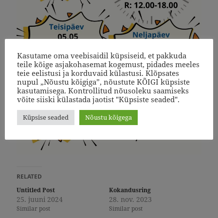
Kasutame oma veebisaidil küpsiseid, et pakkuda
teile kõige asjakohasemat kogemust, pidades meeles
teie eelistusi ja korduvaid külastusi. Klõpsates
nupul „Nõustu kõigiga”, nõustute KÕIGI küpsiste
kasutamisega. Kontrollitud nõusoleku saamiseks
võite siiski külastada jaotist "Küpsiste seaded".
Küpsise seaded
Nõustu kõigega
RELATED
Untitled Post
Kokandusring
25. juuni 2024
28. nov. 2023
Similar post
Similar post